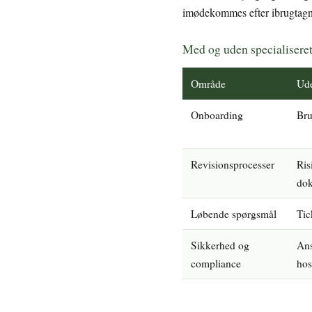
imødekommes efter ibrugtagn
Med og uden specialisere
Område
Ude
Onboarding
Bru
Revisionsprocesser
Ris
dok
Løbende spørgsmål
Tic
Sikkerhed og
Ans
compliance
hos