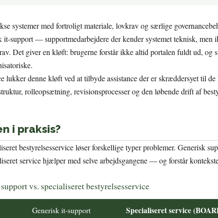
kse systemer med fortroligt materiale, lovkrav og særlige governancebe
k it-support — supportmedarbejdere der kender systemet teknisk, men ik
av. Det giver en kløft: brugerne forstår ikke altid portalen fuldt ud, og 
nisatoriske.
ce lukker denne kløft ved at tilbyde assistance der er skræddersyet til d
uktur, rolleopsætning, revisionsprocesser og den løbende drift af besty
n i praksis?
iseret bestyrelsesservice løser forskellige typer problemer. Generisk su
iseret service hjælper med selve arbejdsgangene — og forstår konteks
upport vs. specialiseret bestyrelsesservice
Specialiseret service (BO
Generisk it-support