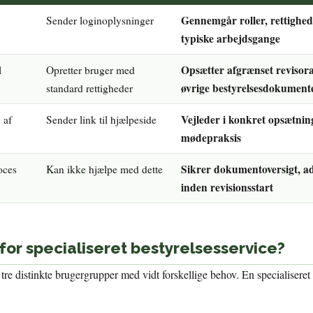
Gennemgår roller, rettighe
Sender loginoplysninger
typiske arbejdsgange
Opsætter afgrænset revisora
l
Opretter bruger med
øvrige bestyrelsesdokument
standard rettigheder
Vejleder i konkret opsætnin
 af
Sender link til hjælpeside
mødepraksis
Sikrer dokumentoversigt, a
oces
Kan ikke hjælpe med dette
inden revisionsstart
or specialiseret bestyrelsesservice?
 tre distinkte brugergrupper med vidt forskellige behov. En specialisere