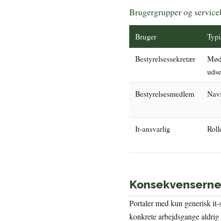
Brugergrupper og servic
Bruger
Typi
Bestyrelsessekretær
Møde
udse
Bestyrelsesmedlem
Navi
It-ansvarlig
Roll
Konsekvenserne a
Portaler med kun generisk it-
konkrete arbejdsgange aldrig 