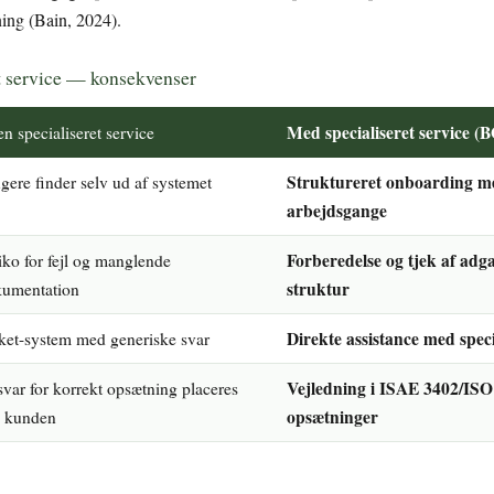
ing (Bain, 2024).
t service — konsekvenser
Med specialiseret service
n specialiseret service
Struktureret onboarding med
gere finder selv ud af systemet
arbejdsgange
Forberedelse og tjek af ad
iko for fejl og manglende
struktur
umentation
Direkte assistance med spec
ket-system med generiske svar
Vejledning i ISAE 3402/IS
var for korrekt opsætning placeres
opsætninger
 kunden