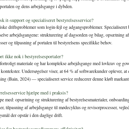
sportalen og dens arbejdsgange i dybden.
sk it-support og specialiseret bestyrelsesservice?
niske driftsproblemer som login-fejl og adgangsproblemer. Specialiseret b
selve arbejdsgangene: strukturering af dagsorden og bilag, opsætning af
sser og tilpasning af portalen til bestyrelsens specifikke behov.
rt ikke nok i bestyrelsesportaler?
r fortroligt materiale og har komplekse arbejdsgange med lovkrav og go
 kontekster. Undersøgelser viser, at 64 % af softwarekunder oplever, at
ng (Bain, 2024) — specialiseret service reducerer denne kløft markant
yrelsesservice hjælpe med i praksis?
lpe med: opsætning og strukturering af bestyrelsesmaterialer, onboardin
r, tilpasning af arbejdsgange til mødecyklus og revisorprocesser, vejled
smål der opstår i den daglige drift.
ice for bestyrelsesmedlemmers effektivitet?