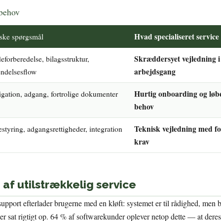
ebehov
Hvad specialiseret service 
ske spørgsmål
Skræddersyet vejledning i
forberedelse, bilagsstruktur,
arbejdsgang
ndelsesflow
Hurtig onboarding og løbe
gation, adgang, fortrolige dokumenter
behov
Teknisk vejledning med fo
estyring, adgangsrettigheder, integration
krav
f utilstrækkelig service
support efterlader brugerne med en kløft: systemet er til rådighed, men b
er sat rigtigt op. 64 % af softwarekunder oplever netop dette — at dere