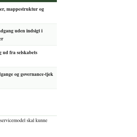
der, mappestruktur og
dgang uden indsigt i
er
g ud fra selskabets
dgange og governance-tjek
t servicemodel skal kunne