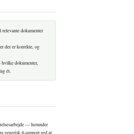
il relevante dokumenter
er der er korrekte, og
— hvilke dokumenter,
ag ét.
tyrelsesarbejde — herunder
a generisk it-support ved at