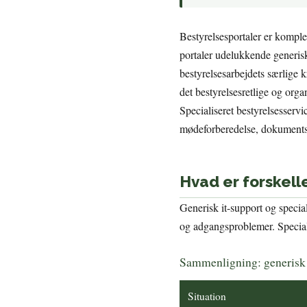
Bestyrelsesportaler er komple
portaler udelukkende generis
bestyrelsesarbejdets særlige kr
det bestyrelsesretlige og orga
Specialiseret bestyrelsesservi
mødeforberedelse, dokumentstr
Hvad er forskelle
Generisk it-support og special
og adgangsproblemer. Special
Sammenligning: generisk s
Situation