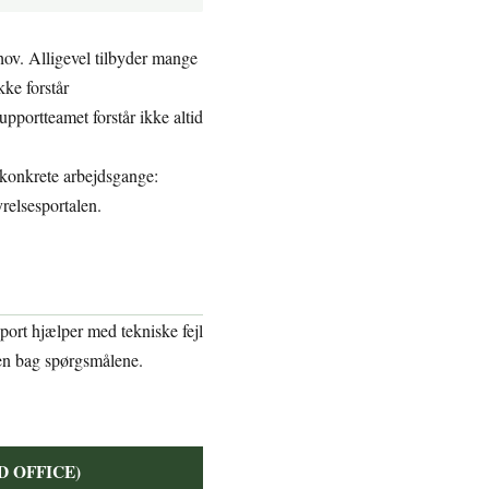
hov. Alligevel tilbyder mange
ke forstår
supportteamet forstår ikke altid
e konkrete arbejdsgange:
relsesportalen.
pport hjælper med tekniske fejl
ten bag spørgsmålene.
ARD OFFICE)