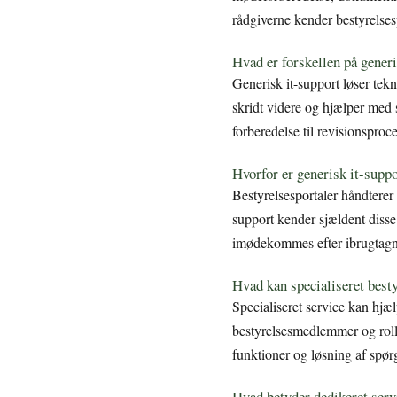
rådgiverne kender bestyrelse
Hvad er forskellen på generi
Generisk it-support løser tek
skridt videre og hjælper med 
forberedelse til revisionsproce
Hvorfor er generisk it-suppo
Bestyrelsesportaler håndtere
support kender sjældent disse
imødekommes efter ibrugtagni
Hvad kan specialiseret best
Specialiseret service kan hjæ
bestyrelsesmedlemmer og rolle
funktioner og løsning af spørg
Hvad betyder dedikeret serv