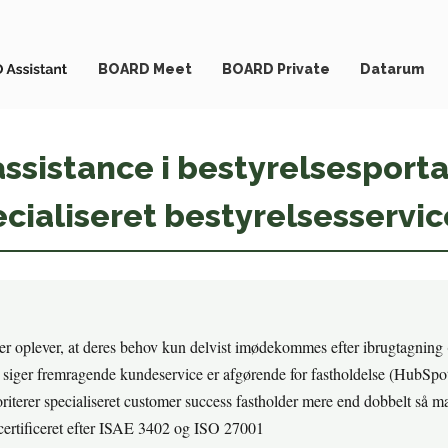
BOARD Meet
BOARD Private
Datarum
assistance i bestyrelsesport
cialiseret bestyrelsesservic
r oplever, at deres behov kun delvist imødekommes efter ibrugtagning
siger fremragende kundeservice er afgørende for fastholdelse (HubSpo
riterer specialiseret customer success fastholder mere end dobbelt så m
tificeret efter ISAE 3402 og ISO 27001