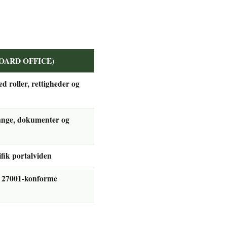
 (BOARD OFFICE)
 roller, rettigheder og
gange, dokumenter og
ifik portalviden
O 27001-konforme