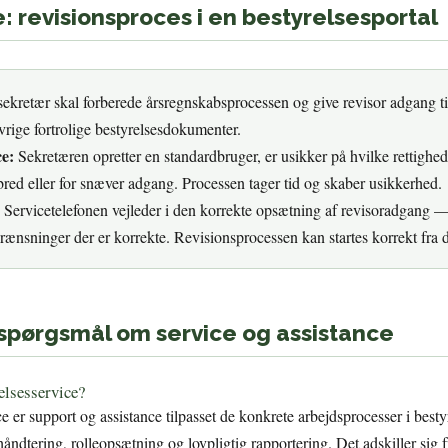
e: revisionsproces i en bestyrelsesportal
ekretær skal forberede årsregnskabsprocessen og give revisor adgang t
vrige fortrolige bestyrelsesdokumenter.
ce:
Sekretæren opretter en standardbruger, er usikker på hvilke rettighed
r bred eller for snæver adgang. Processen tager tid og skaber usikkerhed.
Servicetelefonen vejleder i den korrekte opsætning af revisoradgang 
grænsninger der er korrekte. Revisionsprocessen kan startes korrekt fra d
 spørgsmål om service og assistance
elsesservice?
ice er support og assistance tilpasset de konkrete arbejdsprocesser i bes
dtering, rolleopsætning og lovpligtig rapportering. Det adskiller sig fr