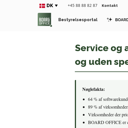
DK
+45 88 88 82 87
Kontakt
Bestyrelsesportal
Service og 
og uden spe
Nøglefakta:
64 % af softwarekunde
89 % af virksomheder 
Virksomheder der prio
BOARD OFFICE er cer