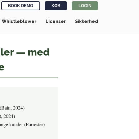
BOOK DEMO
KØB
LOGIN
Whistleblower
Licenser
Sikkerhed
aler — med
e
 (Bain, 2024)
t, 2024)
ange kunder (Forrester)