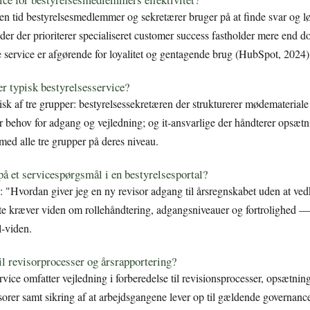
en tid bestyrelsesmedlemmer og sekretærer bruger på at finde svar og lø
der der prioriterer specialiseret customer success fastholder mere end 
e service er afgørende for loyalitet og gentagende brug (HubSpot, 2024)
r typisk bestyrelsesservice?
isk af tre grupper: bestyrelsessekretæren der strukturerer mødemateriale 
behov for adgang og vejledning; og it-ansvarlige der håndterer opsætni
 med alle tre grupper på deres niveau.
på et servicespørgsmål i en bestyrelsesportal?
: "Hvordan giver jeg en ny revisor adgang til årsregnskabet uden at v
e kræver viden om rollehåndtering, adgangsniveauer og fortrolighed — 
l-viden.
til revisorprocesser og årsrapportering?
ervice omfatter vejledning i forberedelse til revisionsprocesser, opsætni
visorer samt sikring af at arbejdsgangene lever op til gældende govern