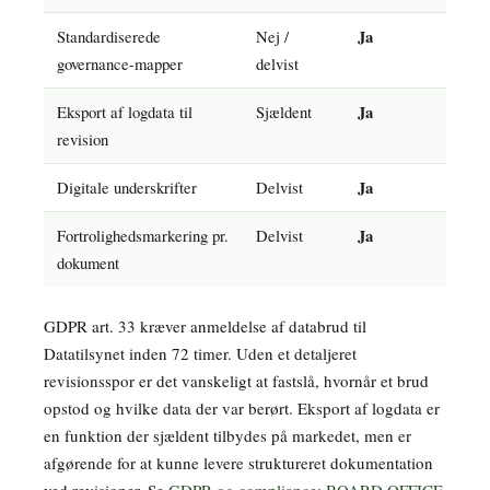
Standardiserede
Nej /
Ja
governance-mapper
delvist
Eksport af logdata til
Sjældent
Ja
revision
Digitale underskrifter
Delvist
Ja
Fortrolighedsmarkering pr.
Delvist
Ja
dokument
GDPR art. 33 kræver anmeldelse af databrud til
Datatilsynet inden 72 timer. Uden et detaljeret
revisionsspor er det vanskeligt at fastslå, hvornår et brud
opstod og hvilke data der var berørt. Eksport af logdata er
en funktion der sjældent tilbydes på markedet, men er
afgørende for at kunne levere struktureret dokumentation
ved revisioner. Se
GDPR og compliance: BOARD OFFICE