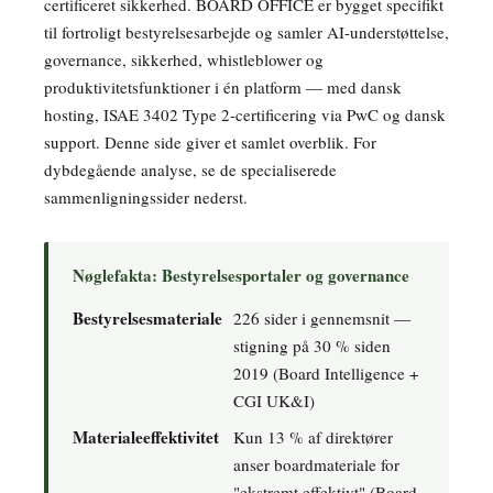
certificeret sikkerhed. BOARD OFFICE er bygget specifikt
til fortroligt bestyrelsesarbejde og samler AI-understøttelse,
governance, sikkerhed, whistleblower og
produktivitetsfunktioner i én platform — med dansk
hosting, ISAE 3402 Type 2-certificering via PwC og dansk
support. Denne side giver et samlet overblik. For
dybdegående analyse, se de specialiserede
sammenligningssider nederst.
Nøglefakta: Bestyrelsesportaler og governance
Bestyrelsesmateriale
226 sider i gennemsnit —
stigning på 30 % siden
2019 (Board Intelligence +
CGI UK&I)
Materialeeffektivitet
Kun 13 % af direktører
anser boardmateriale for
"ekstremt effektivt" (Board