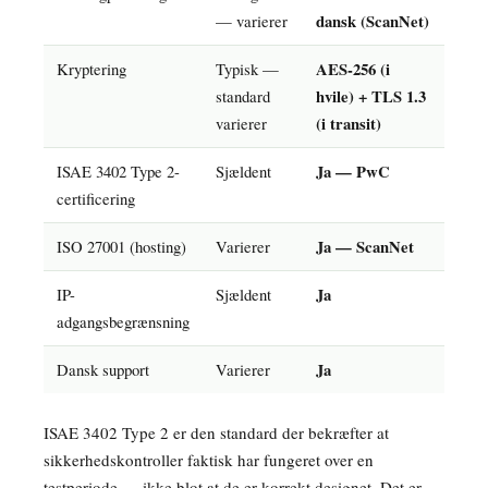
— varierer
dansk (ScanNet)
Kryptering
Typisk —
AES-256 (i
standard
hvile) + TLS 1.3
varierer
(i transit)
ISAE 3402 Type 2-
Sjældent
Ja — PwC
certificering
ISO 27001 (hosting)
Varierer
Ja — ScanNet
IP-
Sjældent
Ja
adgangsbegrænsning
Dansk support
Varierer
Ja
ISAE 3402 Type 2 er den standard der bekræfter at
sikkerhedskontroller faktisk har fungeret over en
testperiode — ikke blot at de er korrekt designet. Det er