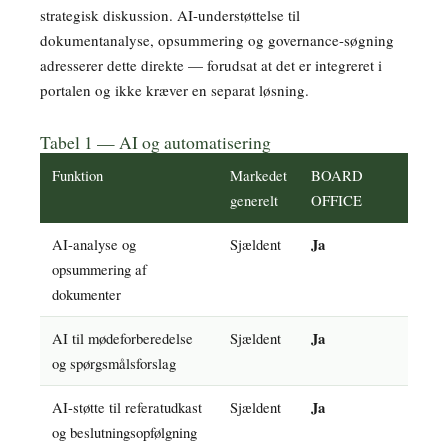
strategisk diskussion. AI-understøttelse til
dokumentanalyse, opsummering og governance-søgning
adresserer dette direkte — forudsat at det er integreret i
portalen og ikke kræver en separat løsning.
Tabel 1 — AI og automatisering
Funktion
Markedet
BOARD
generelt
OFFICE
AI-analyse og
Sjældent
Ja
opsummering af
dokumenter
AI til mødeforberedelse
Sjældent
Ja
og spørgsmålsforslag
AI-støtte til referatudkast
Sjældent
Ja
og beslutningsopfølgning