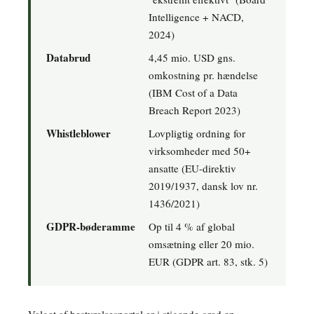
Intelligence + NACD,
2024)
Databrud
4,45 mio. USD gns.
omkostning pr. hændelse
(IBM Cost of a Data
Breach Report 2023)
Whistleblower
Lovpligtig ordning for
virksomheder med 50+
ansatte (EU-direktiv
2019/1937, dansk lov nr.
1436/2021)
GDPR-bøderamme
Op til 4 % af global
omsætning eller 20 mio.
EUR (GDPR art. 83, stk. 5)
Valget af bestyrelsesportal er i stigende grad en